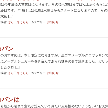
日は今年最後の営業日になります。その後も30日までぱん工房うららは
終日です。年明けは1月10日水曜日からスタートになりますので、その
め […]
作成者:
ぱん工房 うらら
カテゴリー:
お知らせ
めパン
日のおすすめは、本日限定になりますが、黒ゴマメープルクロワッサン
地にメープルシュガーを巻き込んであられ糖をのせて焼きました。ガリ
たクロ […]
作成者:
ぱん工房 うらら
カテゴリー:
お知らせ
めパンは
日も朝から晴れて空気が澄んでいて冷たい風も憎めないようないいお天