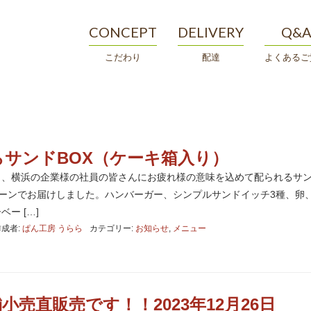
CONCEPT
DELIVERY
Q&
こだわり
配達
よくあるご
サンドBOX（ケーキ箱入り）
く、横浜の企業様の社員の皆さんにお疲れ様の意味を込めて配られるサ
ターンでお届けしました。ハンバーガー、シンプルサンドイッチ3種、卵
ー […]
作成者:
ぱん工房 うらら
カテゴリー:
お知らせ
,
メニュー
小売直販売です！！2023年12月26日