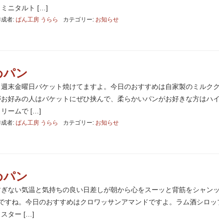
ニタルト […]
作成者:
ぱん工房 うらら
カテゴリー:
お知らせ
めパン
ぁ週末金曜日バケット焼けてますよ。今日のおすすめは自家製のミルク
がお好みの人はバケットにぜひ挟んで、柔らかいパンがお好きな方はハ
ームで […]
作成者:
ぱん工房 うらら
カテゴリー:
お知らせ
めパン
すぎない気温と気持ちの良い日差しが朝から心をスーッと背筋をシャン
トですね。今日のおすすめはクロワッサンアマンドですよ。ラム酒シロッ
ター […]