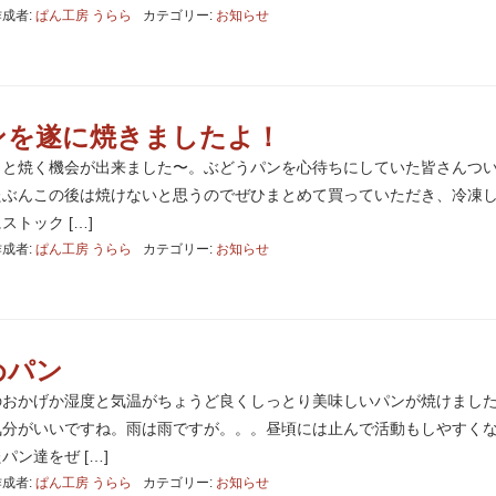
作成者:
ぱん工房 うらら
カテゴリー:
お知らせ
ンを遂に焼きましたよ！
っと焼く機会が出来ました〜。ぶどうパンを心待ちにしていた皆さんつ
たぶんこの後は焼けないと思うのでぜひまとめて買っていただき、冷凍
トック […]
作成者:
ぱん工房 うらら
カテゴリー:
お知らせ
めパン
のおかげか湿度と気温がちょうど良くしっとり美味しいパンが焼けまし
気分がいいですね。雨は雨ですが。。。昼頃には止んで活動もしやすく
ン達をぜ […]
作成者:
ぱん工房 うらら
カテゴリー:
お知らせ