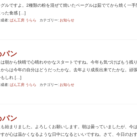
ーグルですよ。2種類の粉を混ぜて焼いたベーグルは茹でてから焼く一手
た食感 […]
作成者:
ぱん工房 うらら
カテゴリー:
お知らせ
めパン
日は朝から快晴で心晴れやかなスタートですね。今年も気づけばもう残り
りからは今年の自分はどうだったかな。去年より成長出来てたかな。頑
しれ […]
作成者:
ぱん工房 うらら
カテゴリー:
お知らせ
めパン
週も始まりました。よろしくお願いします。朝は曇っていましたが、今
ですが心は温かくなるような日中になるといいですね。さて、今日のお