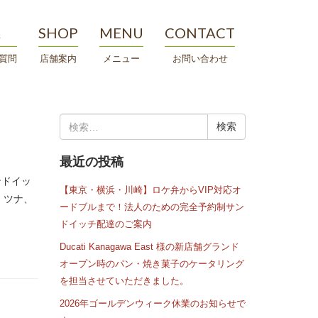
A
SHOP
MENU
CONTACT
質問
店舗案内
メニュー
お問い合わせ
検
索:
最近の投稿
ンドイッ
【東京・横浜・川崎】ロケ弁からVIP対応オ
、ツナ、
ードブルまで！法人のための完全予約制サン
ドイッチ配達のご案内
Ducati Kanagawa East 様の新店舗グランド
オープン時のパン・焼き菓子のケータリング
を担当させていただきました。
2026年ゴールデンウィーク休業のお知らせで