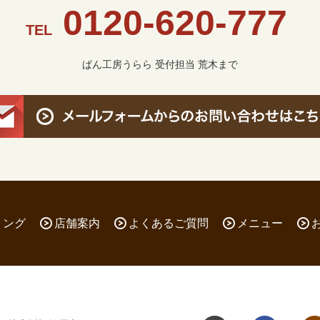
0120-620-777
TEL
ぱん工房うらら 受付担当 荒木まで
リング
店舗案内
よくあるご質問
メニュー