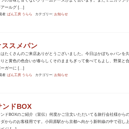
ーツの甘味と甘くないクリームチーズがよく合います。またミニカップ
ールグ […]
成者:
ぱん工房 うらら
カテゴリー:
お知らせ
オススメパン
日はたくさんのご来店ありがとうございました。今日はかぼちゃパンを
香りと黄色の色合いが春らしくそのままちぎって食べてもよし、野菜と
ガーに […]
成者:
ぱん工房 うらら
カテゴリー:
お知らせ
ンドBOX
ンドBOXのご紹介（宣伝）何度かご注文いただいてる旅行会社様から
ナダからのお客様用です。小田原駅から京都へ向かう新幹線の中で召し
ジ […]