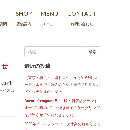
A
SHOP
MENU
CONTACT
質問
店舗案内
メニュー
お問い合わせ
検
索:
らせ
最近の投稿
【東京・横浜・川崎】ロケ弁からVIP対応オ
までお休
ードブルまで！法人のための完全予約制サン
ービスは
ドイッチ配達のご案内
Ducati Kanagawa East 様の新店舗グランド
オープン時のパン・焼き菓子のケータリング
を担当させていただきました。
2026年ゴールデンウィーク休業のお知らせで