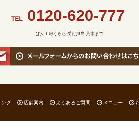
0120-620-777
TEL
ぱん工房うらら 受付担当 荒木まで
リング
店舗案内
よくあるご質問
メニュー