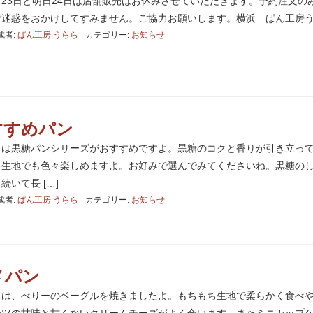
23日と明日24日は店舗販売はお休みさせていただきます。予約注文の
ご迷惑をおかけしてすみません。ご協力お願いします。横浜 ぱん工房
成者:
ぱん工房 うらら
カテゴリー:
お知らせ
すすめパン
日は黒糖パンシリーズがおすすめですよ。黒糖のコクと香りが引き立っ
じ生地でも色々楽しめますよ。お好みで選んでみてくださいね。黒糖の
いて長 […]
成者:
ぱん工房 うらら
カテゴリー:
お知らせ
メパン
日は、べりーのベーグルを焼きましたよ。もちもち生地で柔らかく食べ