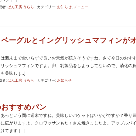
成者:
ぱん工房 うらら
カテゴリー:
お知らせ
,
メニュー
りベーグルとイングリッシュマフィンが
週は週末まで傘いらずで良いお天気が続きそうですね。さて今日のおす
グリッシュマフィンですよ。卵、乳製品をしようしてないので、消化の
美味し […]
成者:
ぱん工房 うらら
カテゴリー:
お知らせ
のおすすめパン
ぁあっという間に週末ですね。美味しいバケットはいかがですか？香り
いに広がりますよ。クロワッサンもたくさん焼きましたよ。アップルパ
てます […]