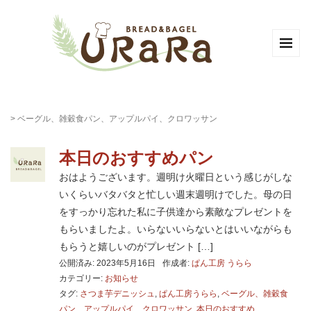
>
ベーグル、雑穀食パン、アップルパイ、クロワッサン
本日のおすすめパン
おはようございます。週明け火曜日という感じがしな
いくらいバタバタと忙しい週末週明けでした。母の日
をすっかり忘れた私に子供達から素敵なプレゼントを
もらいましたよ。いらないいらないとはいいながらも
もらうと嬉しいのがプレゼント […]
公開済み: 2023年5月16日
作成者:
ぱん工房 うらら
カテゴリー:
お知らせ
タグ:
さつま芋デニッシュ
,
ぱん工房うらら
,
ベーグル、雑穀食
パン、アップルパイ、クロワッサン
,
本日のおすすめ