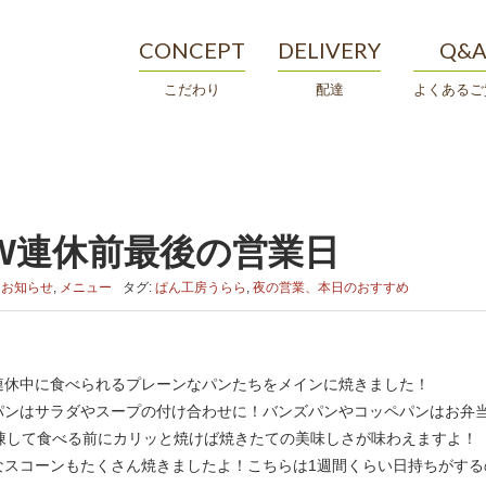
CONCEPT
DELIVERY
Q&
こだわり
配達
よくあるご
W連休前最後の営業日
:
お知らせ
,
メニュー
タグ:
ぱん工房うらら
,
夜の営業、本日のおすすめ
連休中に食べられるプレーンなパンたちをメインに焼きました！
パンはサラダやスープの付け合わせに！バンズパンやコッペパンはお弁
凍して食べる前にカリッと焼けば焼きたての美味しさが味わえますよ！
なスコーンもたくさん焼きましたよ！こちらは1週間くらい日持ちがする