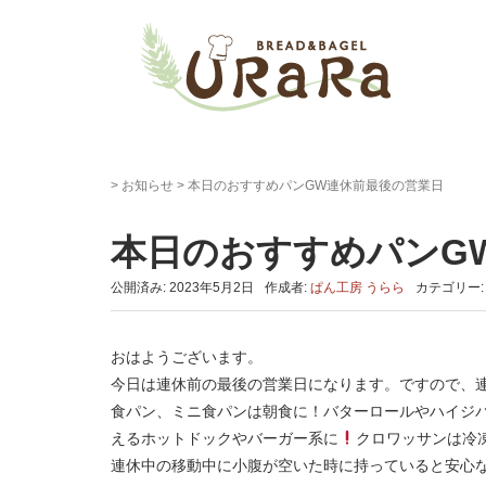
>
お知らせ
>
本日のおすすめパンGW連休前最後の営業日
本日のおすすめパンG
公開済み: 2023年5月2日
作成者:
ぱん工房 うらら
カテゴリー
おはようございます。
今日は連休前の最後の営業日になります。ですので、
食パン、ミニ食パンは朝食に！バターロールやハイジ
えるホットドックやバーガー系に
クロワッサンは冷
連休中の移動中に小腹が空いた時に持っていると安心