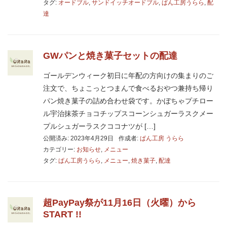
タグ:
オードブル
,
サンドイッチオードブル
,
ぱん工房うらら
,
配
達
GWパンと焼き菓子セットの配達
ゴールデンウィーク初日に年配の方向けの集まりのご
注文で、ちょこっとつまんで食べるおやつ兼持ち帰り
パン焼き菓子の詰め合わせ袋です。かぼちゃプチロー
ル宇治抹茶チョコチップスコーンシュガーラスクメー
プルシュガーラスクココナツが […]
公開済み: 2023年4月29日
作成者:
ぱん工房 うらら
カテゴリー:
お知らせ
,
メニュー
タグ:
ぱん工房うらら
,
メニュー
,
焼き菓子
,
配達
超PayPay祭が11月16日（火曜）から
START !!