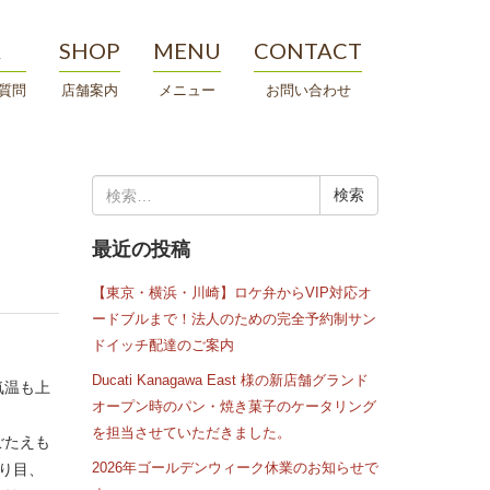
A
SHOP
MENU
CONTACT
質問
店舗案内
メニュー
お問い合わせ
検
索:
最近の投稿
【東京・横浜・川崎】ロケ弁からVIP対応オ
ードブルまで！法人のための完全予約制サン
ドイッチ配達のご案内
Ducati Kanagawa East 様の新店舗グランド
気温も上
オープン時のパン・焼き菓子のケータリング
を担当させていただきました。
ごたえも
2026年ゴールデンウィーク休業のお知らせで
り目、