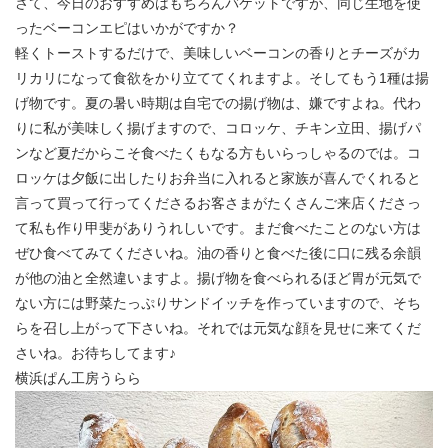
さて、今日のおすすめはもちろんバケットですが、同じ生地を使
ったベーコンエピはいかがですか？
軽くトーストするだけで、美味しいベーコンの香りとチーズがカ
リカリになって食欲をかり立ててくれますよ。そしてもう1種は揚
げ物です。夏の暑い時期は自宅での揚げ物は、嫌ですよね。代わ
りに私が美味しく揚げますので、コロッケ、チキン立田、揚げパ
ンなど夏だからこそ食べたくもなる方もいらっしゃるのでは。コ
ロッケは夕飯に出したりお弁当に入れると家族が喜んでくれると
言って買って行ってくださるお客さまがたくさんご来店くださっ
て私も作り甲斐がありうれしいです。まだ食べたことのない方は
ぜひ食べてみてくださいね。油の香りと食べた後に口に残る余韻
が他の油と全然違いますよ。揚げ物を食べられるほど胃が元気で
ない方には野菜たっぷりサンドイッチを作っていますので、そち
らを召し上がって下さいね。それでは元気な顔を見せに来てくだ
さいね。お待ちしてます♪
横浜ぱん工房うらら